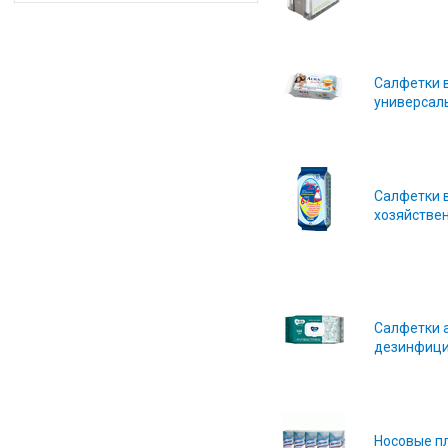
Салфетки 
универсаль
Салфетки 
хозяйствен
Салфетки 
дезинфици
Носовые п