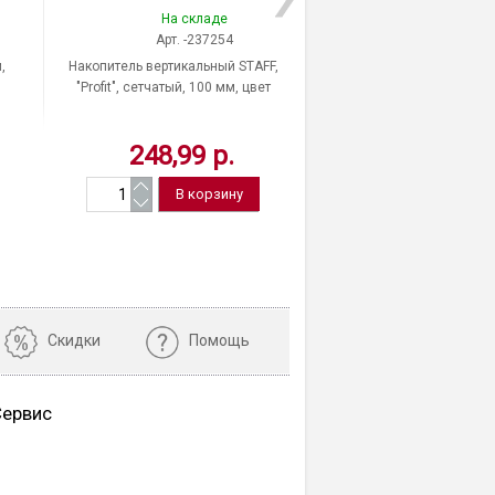
На складе
На скла
Арт. -237254
Арт. -231
,
Накопитель вертикальный STAFF,
Накопитель вертик
"Profit", сетчатый, 100 мм, цвет
BRAUBERG, "Germanium"
зеленый, Россия
цвет черный, Ки
248,99 р.
881,32 
Скидки
Помощь
Сервис