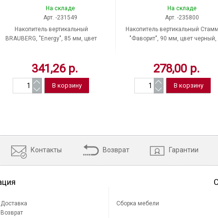
На складе
На складе
Арт. -231549
Арт. -235800
Накопитель вертикальный
Накопитель вертикальный Стамм
BRAUBERG, "Energy", 85 мм, цвет
"Фаворит", 90 мм, цвет черный,
черный, Россия
Россия, ЛТ705
341,26 р.
278,00 р.
Контакты
Возврат
Гарантии
ация
Доставка
Сборка мебели
Возврат