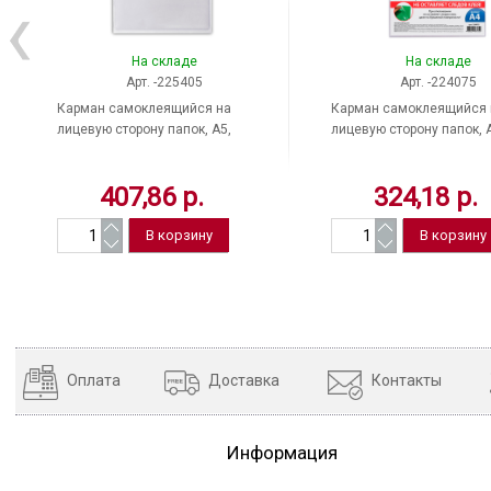
На складе
На складе
Арт. -225405
Арт. -224075
Карман самоклеящийся на
Карман самоклеящийся 
лицевую сторону папок, A5,
лицевую сторону папок, 
165х215 мм, ДПС, Россия,
223х303 мм, BRAUBERG, Ро
1125.C/10
407,86 р.
324,18 р.
Оплата
Доставка
Контакты
Информация