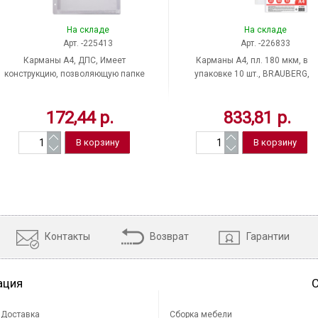
На складе
На складе
Арт. -225413
Арт. -226833
Карманы A4, ДПС, Имеет
Карманы A4, пл. 180 мкм, в
конструкцию, позволяющую папке
упаковке 10 шт., BRAUBERG,
расширяться по боковой и по
фактура гладкая, вертикальная
нижней стороне до 25 мм,
172,44 р.
833,81 р.
вертикальная
Контакты
Возврат
Гарантии
ация
Доставка
Сборка мебели