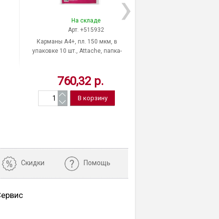
На складе
На скла
Арт. +515932
Арт. +478
Карманы A4+, пл. 150 мкм, в
Карманы для папок, пл.
упаковке 10 шт., Attache, папка-
в упаковке 5 шт., At
файл-конверт, фактура гладкая,
"Selection", фактура 
вертикальная
760,32 р.
823,68 
Скидки
Помощь
Сервис