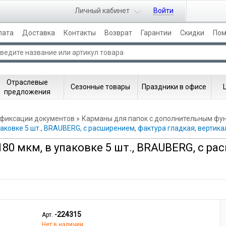
Личный кабинет
Войти
лата
Доставка
Контакты
Возврат
Гарантии
Скидки
По
Отраслевые
Сезонные товары
Праздники в офисе
предложения
 фиксации документов
Карманы для папок с дополнительным фу
упаковке 5 шт., BRAUBERG, с расширением, фактура гладкая, вертик
180 мкм, в упаковке 5 шт., BRAUBERG, с р
-224315
Арт.
Нет в наличии