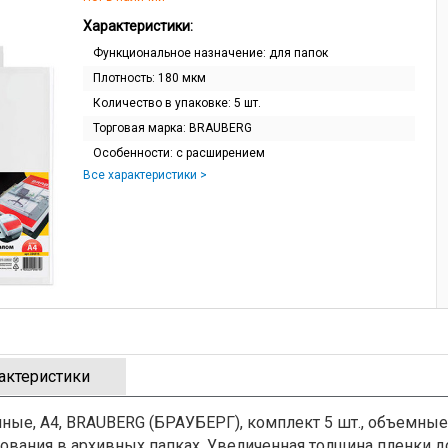
Характеристики:
Функциональное назначение:
для папок
Плотность:
180 мкм
Количество в упaковке:
5 шт.
Торговая марка:
BRAUBERG
Особенности:
с расширением
Все характеристики >
актеристики
е, A4, BRAUBERG (БРАУБЕРГ), комплект 5 шт., объемные, 
ования в архивных папках. Увеличенная толщина пленки д