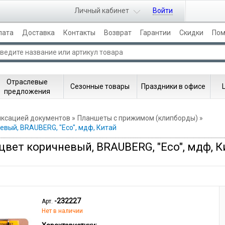
Личный кабинет
Войти
лата
Доставка
Контакты
Возврат
Гарантии
Скидки
По
Отраслевые
Сезонные товары
Праздники в офисе
предложения
иксацией документов
Планшеты с прижимом (клипборды)
евый, BRAUBERG, "Eco", мдф, Китай
цвет коричневый, BRAUBERG, "Eco", мдф, К
-232227
Арт.
Нет в наличии