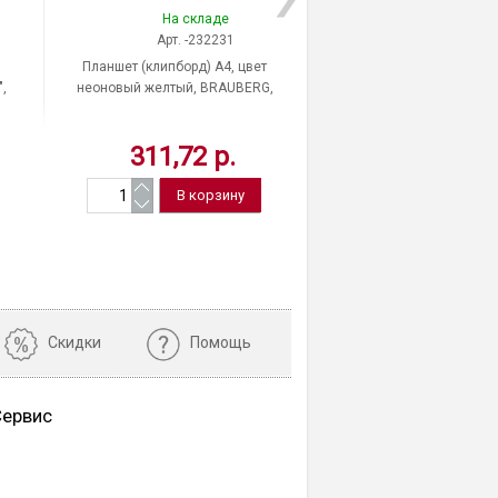
На складе
Нет в нал
Арт. -232231
Арт. -232
Планшет (клипборд) A4, цвет
Планшет (клипборд) A
,
неоновый желтый, BRAUBERG,
светло-коричневый, B
"Energy", пластик, Китай
"Eco", мдф, Кит
311,72 р.
410,79 
Нет в нали
Скидки
Помощь
Сервис