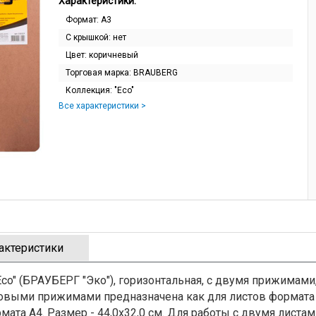
Характеристики:
Формат:
A3
С крышкой:
нет
Цвет:
коричневый
Торговая марка:
BRAUBERG
Коллекция:
"Eco"
Все характеристики >
актеристики
o" (БРАУБЕРГ "Эко"), горизонтальная, с двумя прижимами,
овыми прижимами предназначена как для листов формата 
мата А4. Размер - 44,0х32,0 см. Для работы с двумя листа