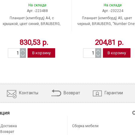
На складе
На складе
Арт. -223488
Арт. -232224
Планшет (клипборд) A4, с
Планшет (клипборд) A5, цвет
крышкой, цвет синий, BRAUBERG,
черный, BRAUBERG, "Number One"
"Contract", пластик, Россия
картон/ПВХ, Китай
830,53 р.
204,81 р.
Контакты
Возврат
Гарантии
ация
Доставка
Сборка мебели
Возврат