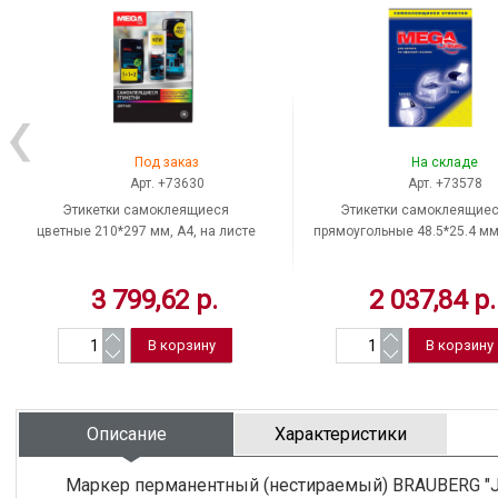
Под заказ
На складе
Арт. +73630
Арт. +73578
Этикетки самоклеящиеся
Этикетки самоклеящие
цветные 210*297 мм, A4, на листе
прямоугольные 48.5*25.4 мм
1 шт., цвет красный, матовые, пл.
белый, A4, на листе 40 шт
80 г/кв.м, 100 л, ProMEGA Label,
матовые, 100 л, ProMEGA La
3 799,62 р.
2 037,84 р.
Россия
Россия
Описание
Характеристики
Маркер перманентный (нестираемый) BRAUBERG "Je