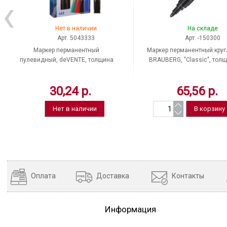
Нет в наличии
На складе
Арт. 5043333
Арт. -150300
Маркер перманентный
Маркер перманентный круг
пулевидный, deVENTE, толщина
BRAUBERG, "Classic", тол
линии письма 4 мм, цвет чернил
линии письма 1-3 мм, цвет 
черный
черный
30,24 р.
65,56 р.
Нет в наличии
Оплата
Доставка
Контакты
Информация