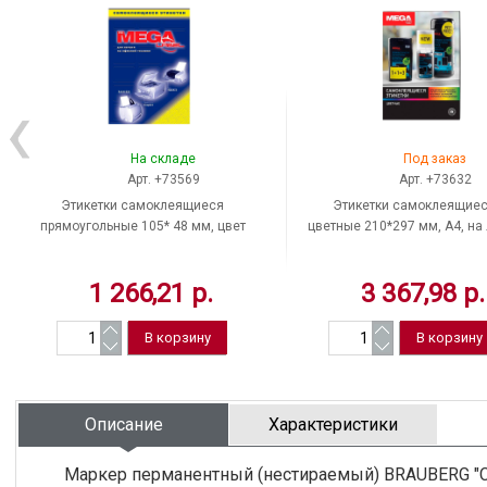
На складе
Под заказ
Арт. +73569
Арт. +73632
Этикетки самоклеящиеся
Этикетки самоклеящие
прямоугольные 105* 48 мм, цвет
цветные 210*297 мм, A4, на
белый, A4, на листе 12 шт.,
1 шт., цвет желтый, матовые
матовые, 100 л, ProMEGA Label,
80 г/кв.м, 100 л, ProMEGA L
1 266,21 р.
3 367,98 р.
Россия
Россия
Описание
Характеристики
Маркер перманентный (нестираемый) BRAUBERG "Con