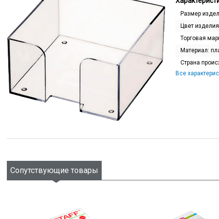
Характеристи
Размер изде
Цвет изделия
Торговая мар
Материал:
пл
Страна прои
Все характерис
Сопутствующие товары