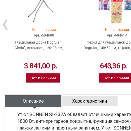
Нет в наличии
Нет в наличии
Арт. -604608
Арт. -604614
Гладильная доска Dogrular,
Чехол для гладильной до
"Gloria", складная, 120*38 см,
Dogrular, 140*52 см, тефлон,
подставка под утюг, Россия
ассорти, Турция
3 841,00 р.
643,36 р.
Нет в наличии
Нет в наличии
Описание
Характеристики
Утюг SONNEN SI-237A обладает отличными характ
1800 Вт, антипригарное покрытие, функция самооч
глажку легким и приятным занятием. Утюг SONNEN