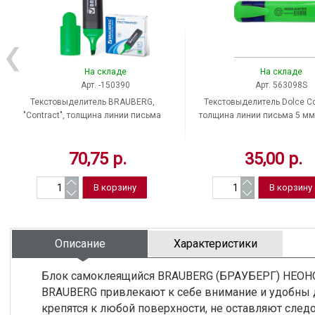
На складе
На складе
Арт. -150390
Арт. 563098S
Текстовыделитель BRAUBERG,
Текстовыделитель Dolce Co
"Contract", толщина линии письма
толщина линии письма 5 мм,
1-5 мм, цвет чернил неон
чернил зеленый, Росси
зеленый, Китай
70,75 р.
35,00 р.
Описание
Характеристики
Блок самоклеящийся BRAUBERG (БРАУБЕРГ) НЕОНОВ
BRAUBERG привлекают к себе внимание и удобны д
крепятся к любой поверхности, не оставляют следо