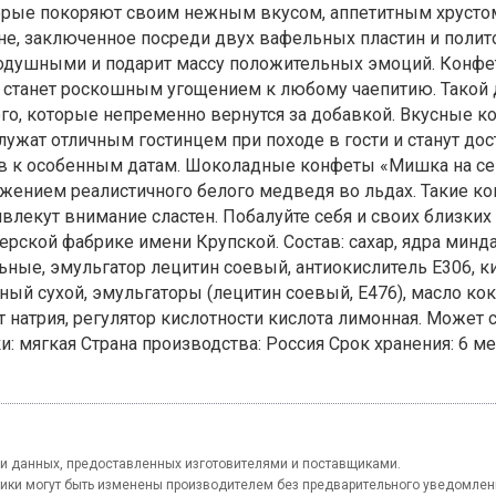
орые покоряют своим нежным вкусом, аппетитным хрустом
е, заключенное посреди двух вафельных пластин и поли
внодушными и подарит массу положительных эмоций. Конф
я станет роскошным угощением к любому чаепитию. Такой д
о, которые непременно вернутся за добавкой. Вкусные ко
ослужат отличным гостинцем при походе в гости и станут д
ов к особенным датам. Шоколадные конфеты «Мишка на се
ением реалистичного белого медведя во льдах. Такие ко
влекут внимание сластен. Побалуйте себя и своих близки
терской фабрике имени Крупской. Состав: сахар, ядра мин
ьные, эмульгатор лецитин соевый, антиокислитель Е306, ки
ый сухой, эмульгаторы (лецитин соевый, Е476), масло кок
 натрия, регулятор кислотности кислота лимонная. Может 
и: мягкая Страна производства: Россия Срок хранения: 6 м
и данных, предоставленных изготовителями и поставщиками.
тики могут быть изменены производителем без предварительного уведомлен