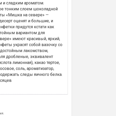
 и сладким ароматом.
тое тонким слоем шоколадной
еты «Мишка на севере» —
есерт оценят и большие, и
нфетки придутся кстати как
остойным вариантом для
вере» имеют красивый, яркий,
нфеты украсят собой вазочку со
х достойным лакомством,
даля дробленые, эквивалент
слота лимонная), какао тертое,
осовое, соль, ароматизатор,
содержать следы яичного белка.
есяцев
ия.