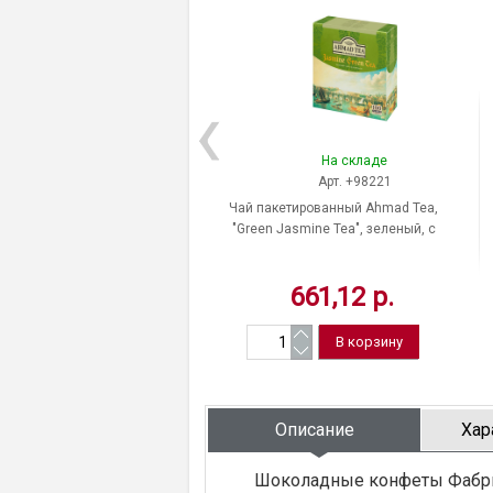
На складе
Арт. +98221
Чай пакетированный Ahmad Tea,
"Green Jasmine Tea", зеленый, с
жасмином, 100 пакетиков по 2 г,
Россия
661,12 р.
Описание
Хар
Шоколадные конфеты Фабрик