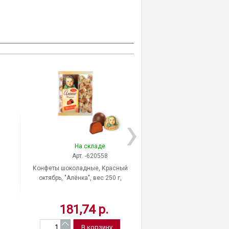
На складе
На скла
Арт. -620558
Арт. 6884
Конфеты шоколадные, Красный
Конфеты шоколадные,
октябрь, "Алёнка", вес 250 г,
им. Крупской, "Cеверна
упаковка мягкая упаковка,
вес 1000 г, упаковка
Россия
Россия
181,74 р.
855,86 