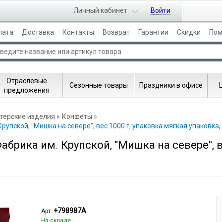
Личный кабинет
Войти
лата
Доставка
Контакты
Возврат
Гарантии
Скидки
По
Отраслевые
Сезонные товары
Праздники в офисе
предложения
терские изделия
Конфеты
упской, "Мишка на севере", вес 1000 г, упаковка мягкая упаковка,
рика им. Крупской, "Мишка на севере", ве
+798987A
Арт.
На складе