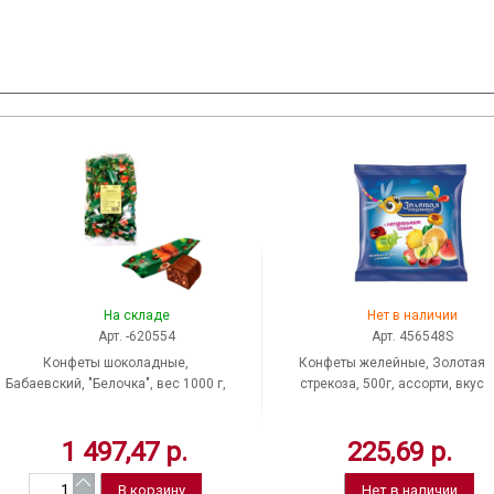
На складе
Нет в наличии
Арт. -620554
Арт. 456548S
Конфеты шоколадные,
Конфеты желейные, Золотая
Бабаевский, "Белочка", вес 1000 г,
стрекоза, 500г, ассорти, вкус
упаковка мягкая упаковка,
фруктовый, полиэт. Пакет
Россия
1 497,47 р.
225,69 р.
Нет в наличии