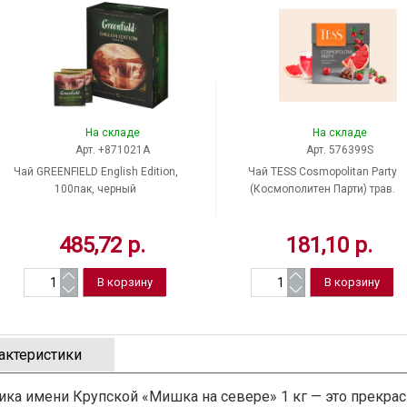
На складе
На складе
Арт. +871021A
Арт. 576399S
Чай GREENFIELD English Edition,
Чай TESS Cosmopolitan Party
100пак, черный
(Космополитен Парти) трав.
20пирам*2г
485,72 р.
181,10 р.
актеристики
а имени Крупской «Мишка на севере» 1 кг — это прекра