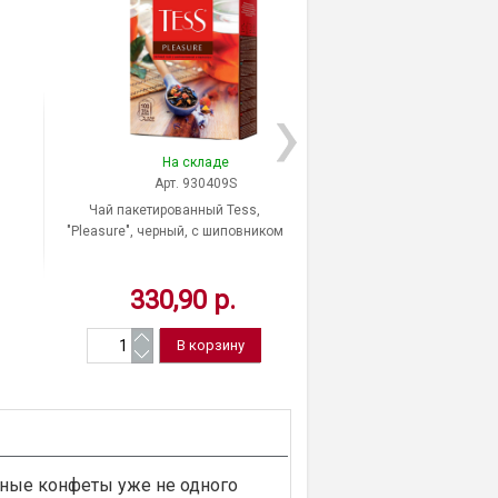
На складе
На скла
Арт. 930409S
Арт. 5764
Чай пакетированный Tess,
Чай TESS Tropical Sun 
"Pleasure", черный, с шиповником
Сан) зел. с доб. 20пи
и яблоком, 100 пакетиков по 1,5 г,
Россия, 0919-09
330,90 р.
94,00 р
сные конфеты уже не одного