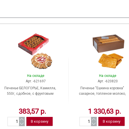
На складе
На складе
Арт. -621697
Арт. -620820
Печенье БЕЛОГОРЬЕ, Камилла,
Печенье "Ешкина коровка"
550г, сдобное, с фруктовым
сахарное, топленое молоко,
джемом, в темной глазури с
сахарное, вес 4000 г, Россия
белым декором, гофрокороб 31-03
383,57 р.
1 330,63 р.
ш/к 11205