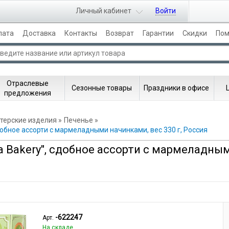
Личный кабинет
Войти
лата
Доставка
Контакты
Возврат
Гарантии
Скидки
По
Отраслевые
Сезонные товары
Праздники в офисе
предложения
терские изделия
Печенье
добное ассорти с мармеладными начинками, вес 330 г, Россия
a Bakery", сдобное ассорти с мармеладным
-622247
Арт.
На складе