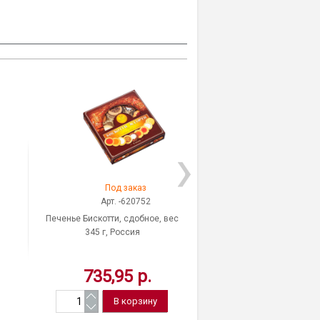
Под заказ
На скла
Арт. -620752
Арт. -620
Печенье Бискотти, сдобное, вес
Печенье Lotte, "Pepero 
345 г, Россия
шоколадной глазури с 
хрустящее, вес 36 г,
735,95 р.
126,74 