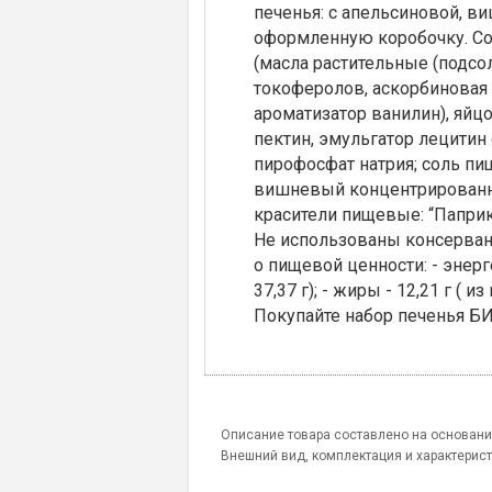
печенья: с апельсиновой, в
оформленную коробочку. Сос
(масла растительные (подсо
токоферолов, аскорбиновая к
ароматизатор ванилин), яйц
пектин, эмульгатор лецитин 
пирофосфат натрия; соль п
вишневый концентрированный
красители пищевые: “Паприк
Не использованы консервант
о пищевой ценности: - энергет
37,37 г); - жиры - 12,21 г ( и
Покупайте набор печенья БИ
Описание товара составлено на основани
Внешний вид, комплектация и характерис