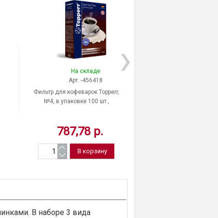
На складе
На скла
Арт. -456418
Арт. -456
Фильтр для кофеварок Topperr,
Фильтр для кофеварок 
№4, в упаковке 100 шт.,
№2, в упаковке 200
бумажный, отбеленный, 3012,
бумажный, неотбеленн
Россия
Россия
787,78 р.
1 000,37
инками. В наборе 3 вида