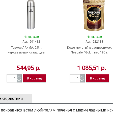
На складе
На складе
Арт. -601412
Арт. -622113
Термос ЛАЙМА, 0,5 л,
Кофе молотый в растворимом,
нержавеющая сталь, цвет
Nescafe, "Gold", вес 190 г,
серебристый, Китай
сублимированный, упаковка
вакуумная, Россия
544,95 р.
1 085,51 р.
актеристики
y" понравится всем любителям печенья с мармеладными нач