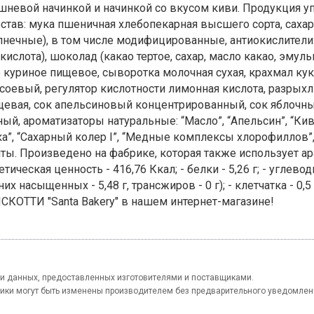
ишневой начинкой и начинкой со вкусом киви. Продукция у
тав: мука пшеничная хлебопекарная высшего сорта, сахар
лнечные), в том числе модифицированные, антиокислители
ислота), шоколад (какао тертое, сахар, масло какао, эмул
о куриное пищевое, сыворотка молочная сухая, крахмал к
соевый, регулятор кислотности лимонная кислота, разрыхл
ищевая, сок апельсиновый концентрированный, сок яблочн
, ароматизаторы натуральные: “Масло”, “Апельсин”, “Киви”
а”, “Сахарный колер I”, “Медные комплексы хлорофиллов”,
ы. Произведено на фабрике, которая также использует ар
ическая ценность - 416,76 Ккал; - белки - 5,26 г; - углеводы
з них насыщенных - 5,48 г, трансжиров - 0 г); - клетчатка - 0,5
СКОТТИ "Santa Bakery" в нашем интернет-магазине!
и данных, предоставленных изготовителями и поставщиками.
тики могут быть изменены производителем без предварительного уведомлен