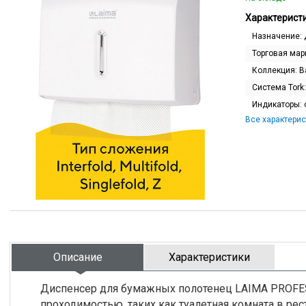
Характеристи
Назначение:
Торговая мар
Коллекция:
B
Система Tork
Индикаторы:
Все характерис
Описание
Характеристики
Диспенсер для бумажных полотенец LAIMA PROFES
проходимостью, таких как туалетная комната в рест