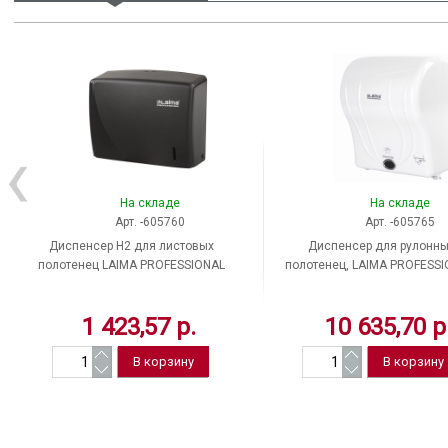
На складе
На складе
Арт. -605760
Арт. -605765
Диспенсер H2 для листовых
Диспенсер для рулонны
полотенец LAIMA PROFESSIONAL
полотенец, LAIMA PROFESSI
ORIGINAL, Z-слож., ABS-пластик,
Original, H1, сенсорный, A
черный
пластик, белый, Турци
1 423,57 р.
10 635,70 р