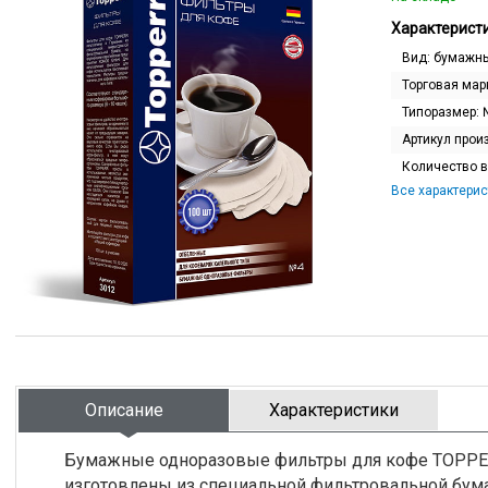
Характеристи
Вид:
бумажны
Торговая мар
Типоразмер:
Артикул прои
Количество в
Все характерис
Описание
Характеристики
Бумажные одноразовые фильтры для кофе TOPPE
изготовлены из специальной фильтровальной бум