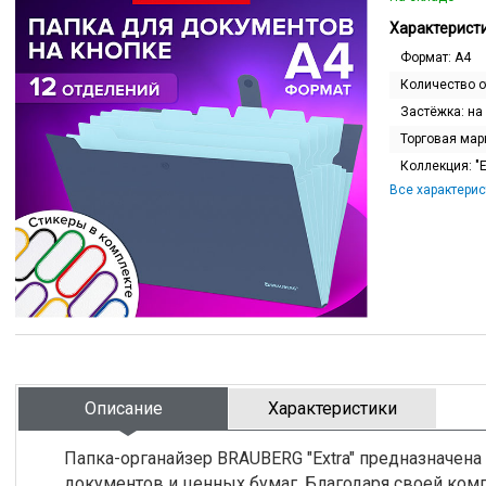
Характеристи
Формат:
A4
Количество 
Застёжка:
на
Торговая мар
Коллекция:
"
Все характерис
Описание
Характеристики
Папка-органайзер BRAUBERG "Extra" предназначена
документов и ценных бумаг. Благодаря своей комп