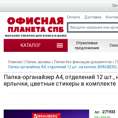
Лич
Оплата
Доставка
Конта
Отраслевые
КАТАЛОГ
Сезо
предложения
Главная
Папки, архивы
Папки без фиксации документов
П
Папка-органайзер A4, отделений 12 шт., на кнопке, BRAUBERG,
Папка-органайзер A4, отделений 12 шт., н
ярлычки, цветные стикеры в комплекте
-271933
Арт.
На складе