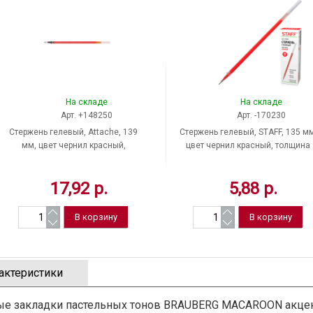
На складе
На складе
Арт. +148250
Арт. -170230
Стержень гелевый, Attache, 139
Стержень гелевый, STAFF, 135 мм
мм, цвет чернил красный,
цвет чернил красный, толщина
толщина линии письма 0,5 мм,
линии письма 0,35 мм, 170230,
Россия
Китай
17,92 р.
5,88 р.
актеристики
ые закладки пастельных тонов BRAUBERG MACAROON акце