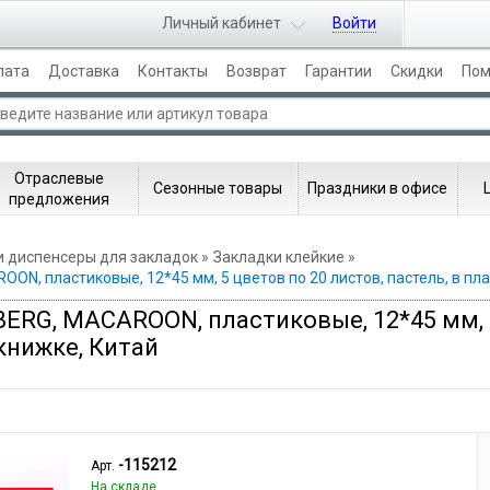
Личный кабинет
Войти
лата
Доставка
Контакты
Возврат
Гарантии
Скидки
По
Отраслевые
Сезонные товары
Праздники в офисе
предложения
и диспенсеры для закладок
Закладки клейкие
N, пластиковые, 12*45 мм, 5 цветов по 20 листов, пастель, в пл
ERG, MACAROON, пластиковые, 12*45 мм, 5
книжке, Китай
-115212
Арт.
На складе