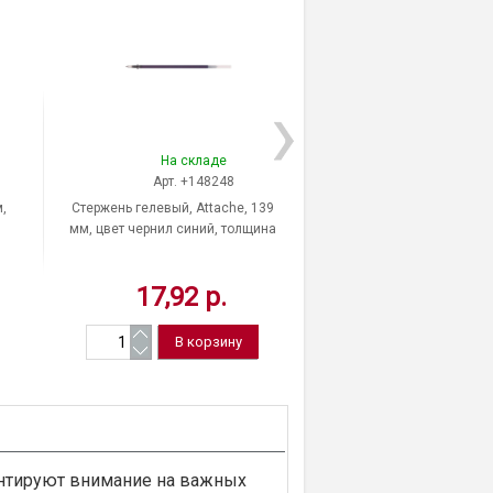
На складе
На скла
Арт. +148248
Арт. -170
,
Стержень гелевый, Attache, 139
Стержень шариковый, 
мм, цвет чернил синий, толщина
118 мм, с упором, цве
линии письма 0,5 мм, Россия
синий, масляный, д
шарика 0,7 мм, толщи
17,92 р.
15,64 р
письма 0,35 мм, 17035
нтируют внимание на важных