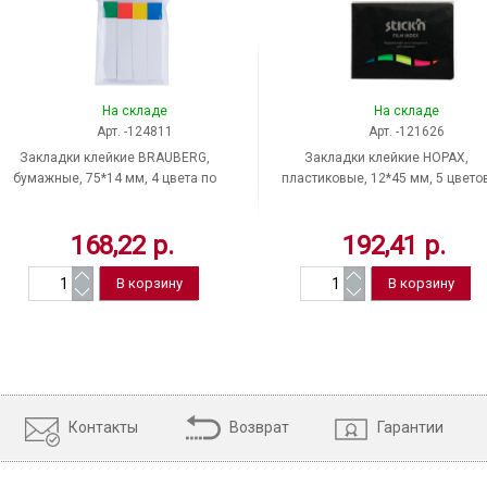
На складе
На складе
Арт. -124811
Арт. -121626
Закладки клейкие BRAUBERG,
Закладки клейкие HOPAX,
бумажные, 75*14 мм, 4 цвета по
пластиковые, 12*45 мм, 5 цвето
100 листов, Китай
по 25 листов, неон, в пластиково
книжке, Китай, 21076
168,22 р.
192,41 р.
Контакты
Возврат
Гарантии