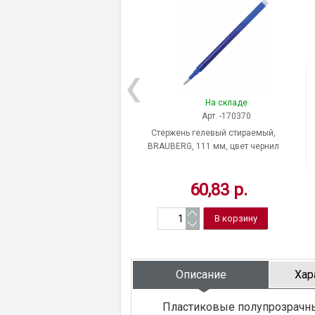
На складе
Арт. -170370
Стержень гелевый стираемый,
BRAUBERG, 111 мм, цвет чернил
синий, диаметр шарика 0,7 мм,
толщина линии письма 0,5 мм,
60,83 р.
170370, Китай
Описание
Хар
Пластиковые полупрозрачн