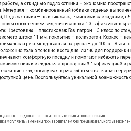
я работы, а откидные подлокотники – экономию пространс
л. Материал – комбинированный (обивка сиденья выполнен
ла); Подлокотники – пластиковые, с мягкими накладками, о
онным отклонением сиденья и спинки 1:3, с фиксацией кр
е; Крестовина – пластиковая; Газ. патрон – 3 класс по ста
, диаметр штока 11 мм, покрытие – полиуретан; Каркас – н
ксимальная рекомендованная нагрузка – до 100 кг. Вывер
ложение тела в течение всего дня. Изгиб для поддержки
печивают комфортную посадку и помогают избежать пере
нением спинки и сиденья в пропорции 3:1 и фиксацией в 
оложение тела, откинуться и расслабиться во время пере
оступной цене. Воспользуйтесь уникальной возможностью 
и данных, предоставленных изготовителями и поставщиками.
тики могут быть изменены производителем без предварительного уведомлен