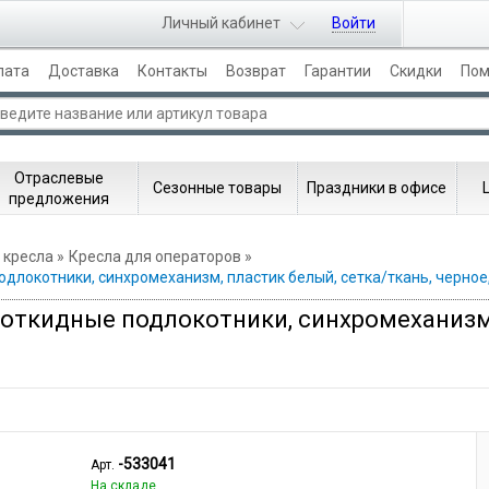
Личный кабинет
Войти
лата
Доставка
Контакты
Возврат
Гарантии
Скидки
По
Отраслевые
Сезонные товары
Праздники в офисе
предложения
 кресла
Кресла для операторов
одлокотники, синхромеханизм, пластик белый, сетка/ткань, черное
, откидные подлокотники, синхромеханизм,
-533041
Арт.
На складе