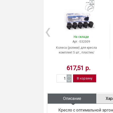
На складе
Арт. -532009
Колеса (ролики) для кресла
комплект 5 шт., пластик/
полиуретан, цвет черный/серый,
шток d 11 мм, BRABIX, Китай
617,51 р.
Описание
Хар
Кресло с оптимальной эргон