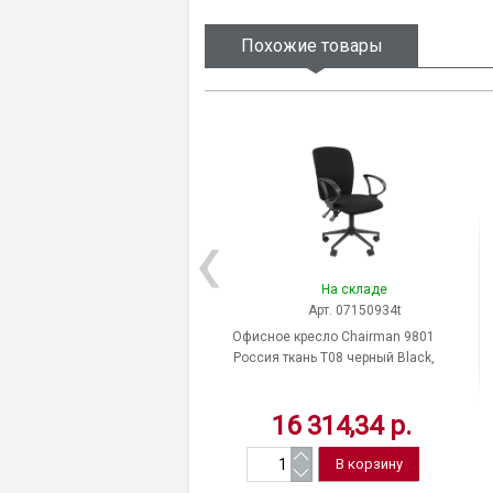
Похожие товары
На складе
Арт. 07150934t
Офисное кресло Chairman 9801
Россия ткань T08 черный Black,
обивка кресла - Ткань серии Т,
нагруз. до 120 кг, 07150934
16 314,34 р.