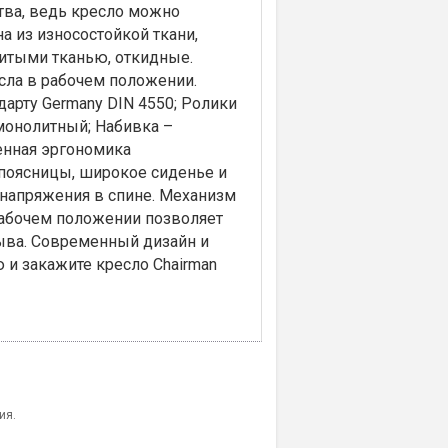
тва, ведь кресло можно
а из износостойкой ткани,
битыми тканью, откидные.
есла в рабочем положении.
ндарту Germany DIN 4550; Ролики
емонолитный; Набивка –
енная эргономика
 поясницы, широкое сиденье и
напряжения в спине. Механизм
рабочем положении позволяет
рыва. Современный дизайн и
и закажите кресло Chairman
ия.