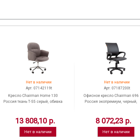
Нет в наличии
Нет в наличии
Арт. 07142119t
Арт. 07187200t
Кресло Chairman Home 130
Офисное кресло Chairman 696
Россия ткань Т-55 серый, обивка
Россия экопремиум, черный,
кресла - ткань велюр, нагруз. до
обивка экокожа, нагрузка до 12
120 кг, 07142119
кг
13 808,10 р.
8 072,23 р.
Нет в наличии
Нет в наличии