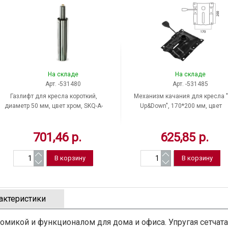
На складе
На складе
Арт. -531480
Арт. -531485
Газлифт для кресла короткий,
Механизм качания для кресла "
диаметр 50 мм, цвет хром, SKQ-A-
Up&Down", 170*200 мм, цвет
100, Китай
черный, Россия
701,46 р.
625,85 р.
актеристики
омикой и функционалом для дома и офиса. Упругая сетчата