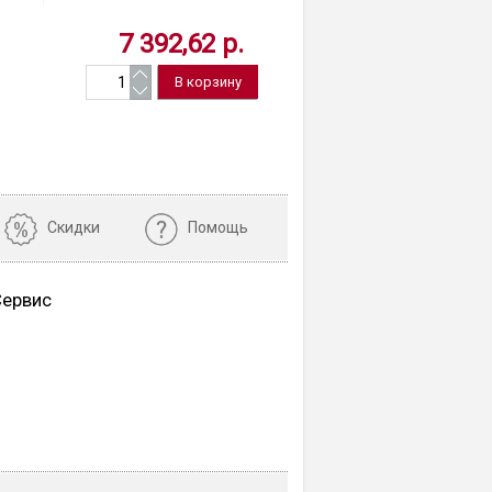
457630
черный, Кита
7 392,62 р.
3 734,06
Скидки
Помощь
Сервис