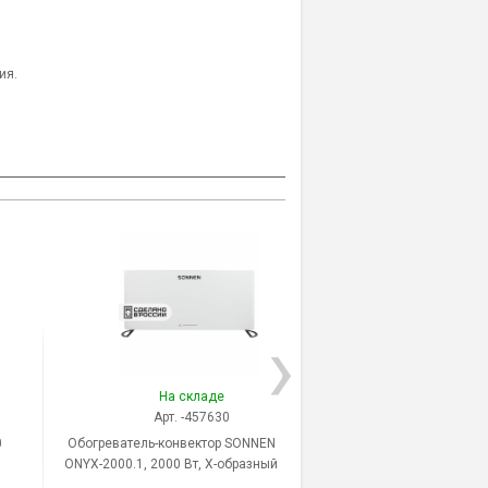
ия.
На складе
На скла
Арт. -457630
Арт. -455
0
Обогреватель-конвектор SONNEN
Конвектор SONNEN, Y-01S
ONYX-2000.1, 2000 Вт, Х-образный
напольный, управ
т
нагревательный элемент, белый,
механическое, цвет