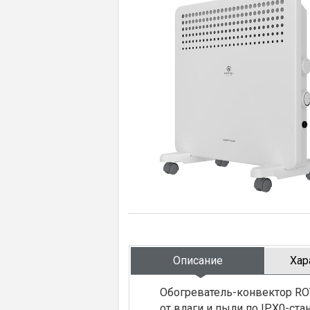
Описание
Хар
Обогреватель-конвектор RO
от влаги и пыли по IPX0-ст