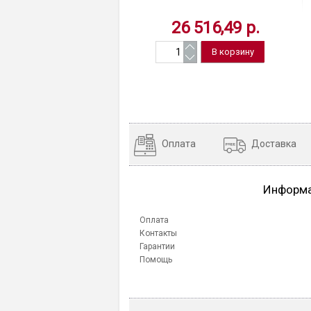
электронное, бесступенчатая
26 516,49 р.
регулировка мощности, дисплей,
цвет черный, Китай
Оплата
Доставка
Информ
Оплата
Контакты
Гарантии
Помощь