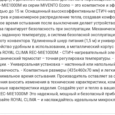
-MIE1000M из серии MIVENTO Econo – это компактное и э
дью до 15 м. Оснащенный высокоэффективным СТИЧ-наг
грев и равномерное распределение тепла, создавая ком
ое время остывания после выключения делает устройств
а гарантирует безопасность при эксплуатации. Механическ
заданную температуру, а система безопасной эксплуатации 
ту конвектора. Удлиненный шнур питания (1,5 м) и универ
ойство удобным в использовании, а металлический корпус
а ROYAL CLIMA REC-MIE1000M: - СТИЧ-нагревательный эле
анический термостат – точная регулировка температуры. - 
ции. - Универсальная установка – настенный или напольны
вечность. - Компактные размеры (435x460x70 мм) и легкий в
имальное время остывания. Производитель оставляет за с
ния вносить изменения в технические характеристики, ко
ые характеристики изделия. Создайте уют и тепло в ваше
EC-MIE1000M! Это надежный, мощный и безопасный прибо
райте ROYAL CLIMA – и наслаждайтесь идеальным микрокл