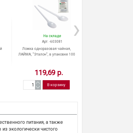
На складе
На скла
Арт. -603081
Арт. -608
ый
Ложка одноразовая чайная,
Тарелка однораз
ЛАЙМА, "Эталон", в упаковке 100
пластиковая диаметр 
шт., белая, Россия
упаковке 100 шт., цве
количество секций 3, п
119,69 р.
455,74 
LAIMA, "Стандарт", 
ственного питания, а также
 из экологически чистого