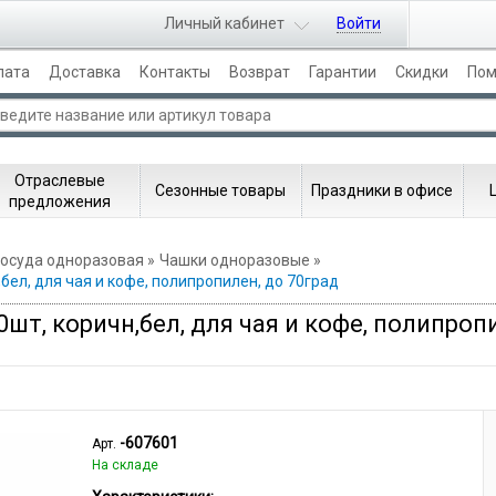
Личный кабинет
Войти
лата
Доставка
Контакты
Возврат
Гарантии
Скидки
По
Отраслевые
Сезонные товары
Праздники в офисе
предложения
осуда одноразовая
Чашки одноразовые
бел, для чая и кофе, полипропилен, до 70град
0шт, коричн,бел, для чая и кофе, полипроп
-607601
Арт.
На складе