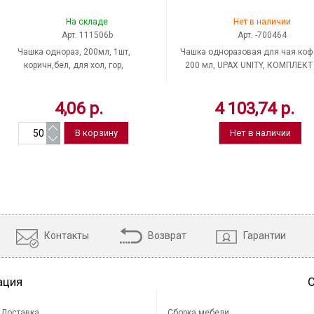
На складе
Нет в наличии
Арт. 111506b
Арт. -700464
Чашка однораз, 200мл, 1шт,
Чашка одноразовая для чая коф
коричн,бел, для хол, гор,
200 мл, UPAX UNITY, КОМПЛЕКТ
полипропилен, УПАКС ЮНИТИ
1000 шт. (20 упаковок по 50 шт.),
прозрачная
4,06 р.
4 103,74 р.
Нет в наличии
Контакты
Возврат
Гарантии
ация
Доставка
Сборка мебели