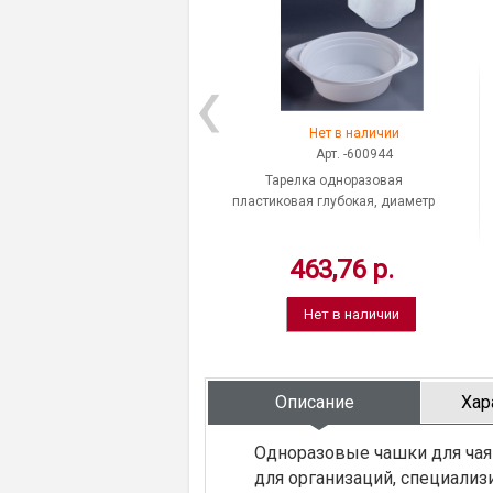
Нет в наличии
Арт. -600944
Тарелка одноразовая
пластиковая глубокая, диаметр
145 мм, в упаковке 100 шт., цвет
белый, количество секций 1,
463,76 р.
полистирол, ЛАЙМА, "Бюджет",
Россия
Нет в наличии
Описание
Хар
Одноразовые чашки для чая 
для организаций, специализ