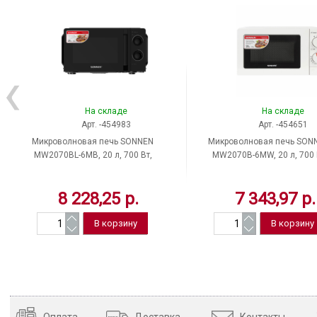
На складе
На складе
Арт. -454983
Арт. -454651
Микроволновая печь SONNEN
Микроволновая печь SON
MW2070BL-6MB, 20 л, 700 Вт,
MW2070B-6MW, 20 л, 700 
таймер, механическое
управление механическо
управление, ручка, черная,
серебристый, Китай
8 228,25 р.
7 343,97 р.
454983