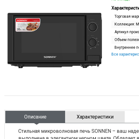
Характеристи
Торговая мар
Коллекция:
M
Артикул прои
Объем полез
Внутреннее п
Все характерис
Описание
Характеристики
Стильная микроволновая печь SONNEN – ваш над
выполнена в элегантном черном цвете. Обладает 