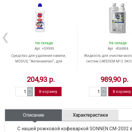
На складе
На складе
Арт. +59995
Арт. -456884
Средство для удаления накипи,
Жидкость для очистки мол
MODUS, "Антинакипин", для
систем CAFEDEM M12 ЭКО,
бытовой техники с
для кофемашин, 30937, CD
нагревательными элементами,
F3-L1
204,93 р.
989,90 р.
жидкость, 450 мл, Россия
Описание
Характеристики
С нашей рожковой кофеваркой SONNEN CM-2032 в