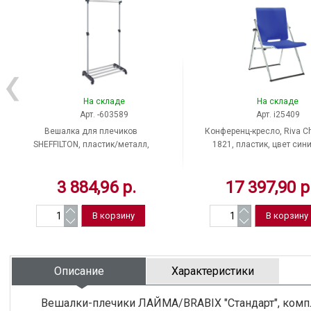
На складе
На складе
Арт. -603589
Арт. i25409
Вешалка для плечиков
Конференц-кресло, Riva Ch
SHEFFILTON, пластик/металл,
1821, пластик, цвет син
серый/хром, Россия
3 884,96 р.
17 397,90 р
Описание
Характеристики
Вешалки-плечики ЛАЙМА/BRABIX "Стандарт", компле