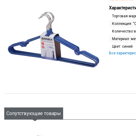
Характеристи
Торговая мар
Коллекция:
"
Количество в
Материал:
ме
Цвет:
синий
Все характерис
Сопутствующие товары