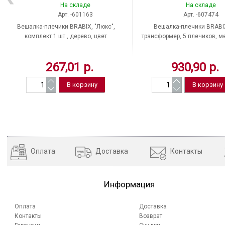
На складе
На складе
Арт. -601163
Арт. -607474
Вешалка-плечики BRABIX, "Люкс",
Вешалка-плечики BRABI
комплект 1 шт., дерево, цвет
трансформер, 5 плечиков, м
натуральный, р. 48-50, с
цвет черный, р. 38-44, Ки
перекладиной, Китай
267,01 р.
930,90 р.
Оплата
Доставка
Контакты
Информация
Оплата
Доставка
Контакты
Возврат