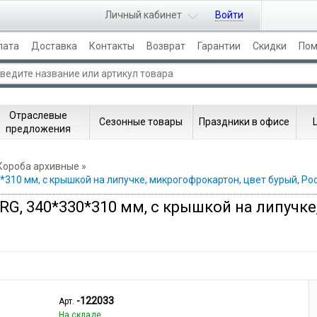
Личный кабинет
Войти
лата
Доставка
Контакты
Возврат
Гарантии
Скидки
По
Отраслевые
Сезонные товары
Праздники в офисе
предложения
Короба архивные
310 мм, с крышкой на липучке, микрогофрокартон, цвет бурый, Ро
G, 340*330*310 мм, с крышкой на липучке
-122033
Арт.
На складе