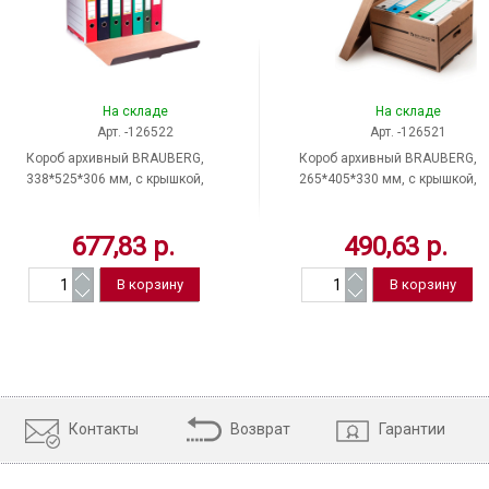
На складе
На складе
Арт. -126522
Арт. -126521
Короб архивный BRAUBERG,
Короб архивный BRAUBERG,
338*525*306 мм, с крышкой,
265*405*330 мм, с крышкой,
гофрокартон, цвет белый, Россия
гофрокартон, цвет бурый, Росси
677,83 р.
490,63 р.
Контакты
Возврат
Гарантии