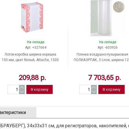
На складе
На складе
Арт. +327664
Арт. -603926
Лоток-коробка ширина корешка
Пленка воздушно-пузырьковая
150 мм, цвет белый, Attache, 1500
ПОЛИАЭРПАК, 3 слоя, ширина 12
листов
см, длина намотки 100 м, цвет
прозрачный, Россия
209,88 р.
7 703,65 р.
актеристики
РАУБЕРГ), 34х33х31 см, для регистраторов, накопителей, ф