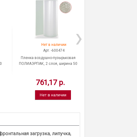
Нет в наличии
На скла
Арт. -600474
Арт. -603
Пленка воздушно-пузырьковая
Пленка воздушно-пуз
0
ПОЛИАЭРПАК, 2 слоя, ширина 50
ПОЛИАЭРПАК, 3 слоя, 
см, длина намотки 20 м, Россия
см, длина намотки 100 
761,17 р.
3 851,86
Нет в наличии
ронтальная загрузка, липучка,