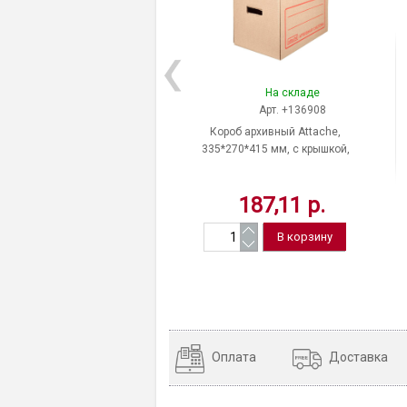
На складе
Арт. +136908
Короб архивный Attache,
335*270*415 мм, с крышкой,
гофрокартон, цвет бурый, Россия
187,11 р.
Оплата
Доставка