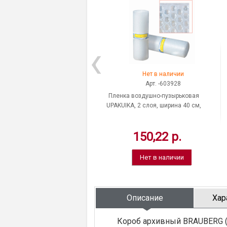
Нет в наличии
Арт. -603928
Пленка воздушно-пузырьковая
UPAKUIKA, 2 слоя, ширина 40 см,
длина намотки 5 м, цвет
прозрачный, Россия
150,22 р.
Нет в наличии
Описание
Хар
Короб архивный BRAUBERG (Б