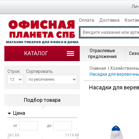
Лич
Оплата
Доставка
Конта
Отраслевые
КАТАЛОГ
Сезо
предложения
Главная
Хозяйственн
Строк:
Сортировать:
Насадки для веревочны
Насадки для вере
Подбор товара
Цена
от
до
261.69
1119.88