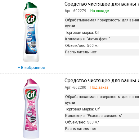
Средство чистящее для ванны и ку
Арт. -602279
На складе
Обрабатываемая поверхность:
для ванн
кухни
Торговая марка:
Cif
Коллекция:
"Актив фреш"
Объем/вес:
500 мл
Распылитель:
нет
Средство чистящее для ванны и к
Арт. -602280
Под заказ
Обрабатываемая поверхность:
для ванн
кухни
Торговая марка:
Cif
Коллекция:
"Розовая свежесть"
Объем/вес:
500 мл
Распылитель:
нет