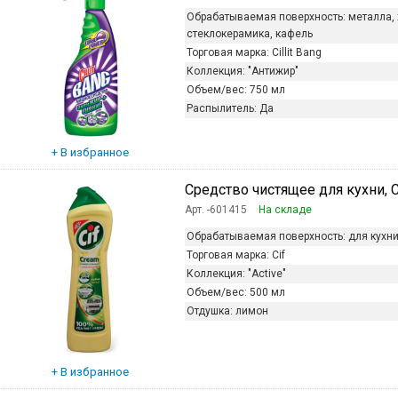
Обрабатываемая поверхность:
металла, 
стеклокерамика, кафель
Торговая марка:
Cillit Bang
Коллекция:
"Антижир"
Объем/вес:
750 мл
Распылитель:
Да
Средство чистящее для кухни, Cif,
Арт. -601415
На складе
Обрабатываемая поверхность:
для кухн
Торговая марка:
Cif
Коллекция:
"Active"
Объем/вес:
500 мл
Отдушка:
лимон