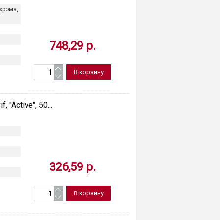
хрома,
748,29 р.
 "Active", 50...
и
326,59 р.