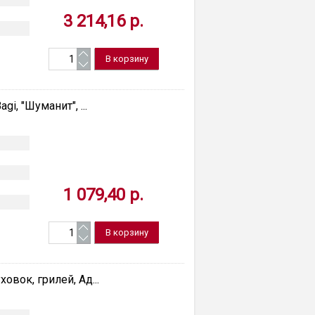
3 214,16 р.
i, "Шуманит", ...
и
1 079,40 р.
овок, грилей, Ад...