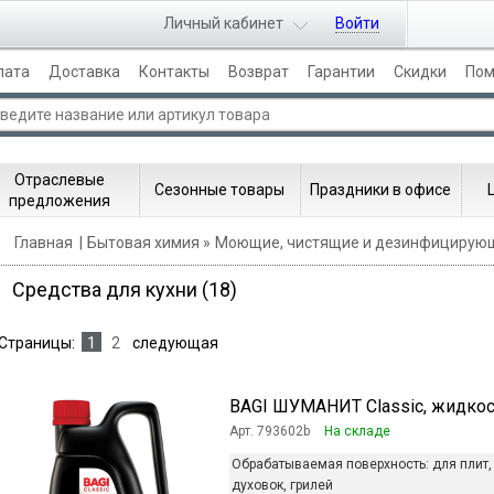
Личный кабинет
Войти
лата
Доставка
Контакты
Возврат
Гарантии
Скидки
По
Отраслевые
Сезонные товары
Праздники в офисе
предложения
Главная
Бытовая химия
Моющие, чистящие и дезинфицирую
Средства для кухни
(18)
Страницы:
1
2
следующая
BAGI ШУМАНИТ Classic, жидкость
Арт. 793602b
На складе
Обрабатываемая поверхность:
для плит,
духовок, грилей