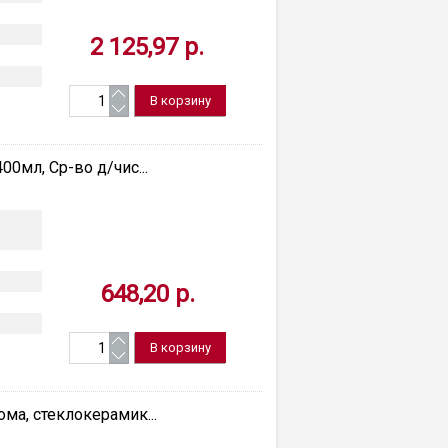
2 125,97 р.
00мл, Ср-во д/чис...
648,20 р.
ма, стеклокерамик...