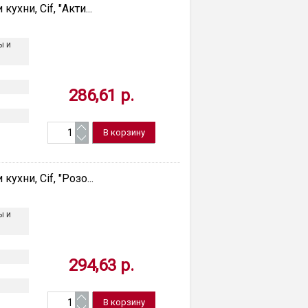
хни, Cif, "Акти...
ы и
286,61 р.
ухни, Cif, "Розо...
ы и
294,63 р.