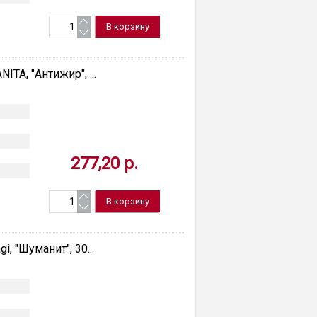
ITA, "Антижир", ...
277,20 р.
, "Шуманит", 30...