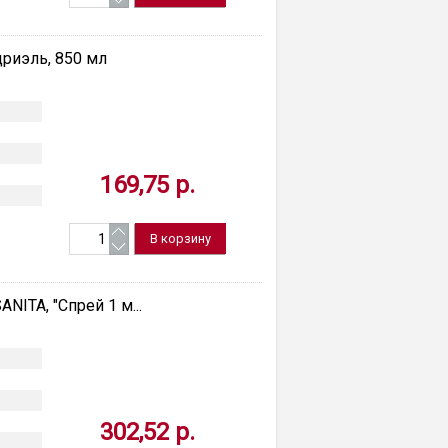
дриэль, 850 мл
169,75 р.
NITA, "Спрей 1 м...
и
302,52 р.