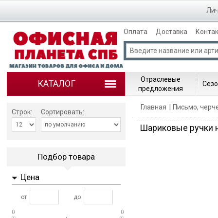
Лич
Оплата
Доставка
Конта
Отраслевые
КАТАЛОГ
Сезо
предложения
Главная
Письмо, черч
Строк:
Сортировать:
Шариковые ручки н
Подбор товара
Цена
от
до
0
0