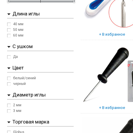
Длина иглы
40 мм
50 мм
60 мм
С ушком
Да
Цвет
белый/синий
черный
Диаметр иглы
2 мм
3 мм
Торговая марка
Globus