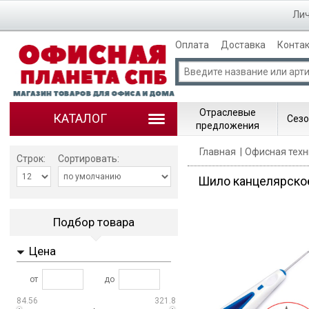
Лич
Оплата
Доставка
Конта
Отраслевые
КАТАЛОГ
Сезо
предложения
Главная
Офисная техн
Строк:
Сортировать:
Шило канцелярско
Подбор товара
Цена
от
до
84.56
321.8