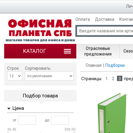
Лич
Оплата
Доставка
Конта
Отраслевые
КАТАЛОГ
Сезо
предложения
Главная
Подборки
Строк:
Сортировать:
Страницы:
1
2
3
пре
Подбор товара
Цена
от
до
36.40
300.00