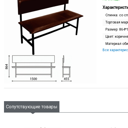
Характеристи
Спинка:
со с
Торговая мар
Размер:
864*
Цвет:
коричн
Материал об
Все характерис
Сопутствующие товары