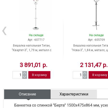
На складе
На складе
Арт. -607717
Арт. -605709
Вешалка напольная Tитан,
Вешалка напольная Tита
"Квартет-З", 1,79 м, металл с
"Нова-3", 1,84 м, металл, 
полимерным покрытием, цвет
черный, 5 крючков, Росс
белый, 4 крючка + место для
3 891,01 р.
2 131,47 р.
зонтов, Россия
Описание
Характеристики
Банкетка со спинкой "Берта" 1500х475х864 мм, уси