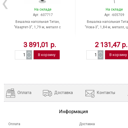
На складе
На складе
Арт. -607717
Арт. -605709
Вешалка напольная Tитан,
Вешалка напольная Tита
"Квартет-З", 1,79 м, металл с
"Нова-3", 1,84 м, металл, 
полимерным покрытием, цвет
черный, 5 крючков, Росс
белый, 4 крючка + место для
3 891,01 р.
2 131,47 р.
зонтов, Россия
Оплата
Доставка
Контакты
Информация
Оплата
Доставка