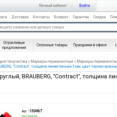
Личный кабинет
Войти
лата
Доставка
Контакты
Возврат
Гарантии
Скидки
По
Отраслевые
Сезонные товары
Праздники в офисе
предложения
 для творчества
Маркеры перманентные
Маркеры перманентные
BERG, "Contract", толщина линии письма 3 мм, цвет чернил красн
углый, BRAUBERG, "Contract", толщина ли
-150467
Арт.
На складе