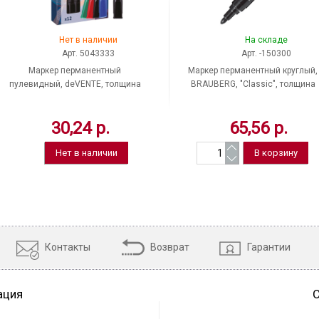
Нет в наличии
На складе
Арт. 5043333
Арт. -150300
Маркер перманентный
Маркер перманентный круглый,
пулевидный, deVENTE, толщина
BRAUBERG, "Classic", толщина
линии письма 4 мм, цвет чернил
линии письма 1-3 мм, цвет черни
черный
черный
30,24 р.
65,56 р.
Нет в наличии
Контакты
Возврат
Гарантии
ация