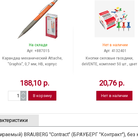
На складе
Нет в наличии
Арт. +887015
Арт. 4132401
Карандаш механический Attache,
Кнопки силовые гвоздики,
"Graphix", 0,7 мм, HB, корпус
deVENTE, комплект 50 шт., цвет
пластик, с ластиком,
ассорти, диаметр шарика 9 мм,
убирающийся механизм, Китай
4132401, Китай
188,10 р.
20,76 р.
Нет в наличии
актеристики
раемый) BRAUBERG "Contract" (БРАУБЕРГ "Контракт"), без 