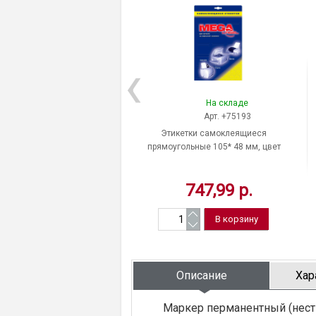
На складе
Арт. +75193
Этикетки самоклеящиеся
прямоугольные 105* 48 мм, цвет
белый, A4, на листе 12 шт.,
матовые, 25 л, ProMEGA Label,
747,99 р.
Россия
Описание
Хар
Маркер перманентный (нести