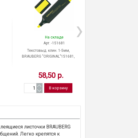
На складе
На скла
Арт. -151681
Арт. 5045
Текстовыд. клин. 1-5мм,
Текстовыделитель d
BRAUBERG "ORIGINAL"151681,
толщина линии письма 
желтый
чернил желтый, К
58,50 р.
22,92 р
оклеящиеся листочки BRAUBERG
бщений. Легко крепятся к