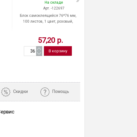
На складе
На скла
Арт. -122697
Арт. -115
Блок самоклеящийся 76*76 мм,
Блок самоклеящ
100 листов, 1 цвет, розовый,
электростатический бе
BRAUBERG, 122697
76*76 мм, 100 листов
неон, BRAUBE
57,20 р.
206,19 
Скидки
Помощь
Сервис