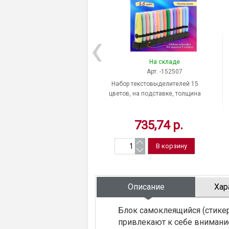
На складе
Арт. -152507
Набор текстовыделителей 15
цветов, на подставке, толщина
линии письма 1-5 мм, BRAUBERG,
"DELTA PASTEL", корпус пластик,
735,74 р.
Китай
Описание
Хар
Блок самоклеящийся (стикер
привлекают к себе внимание