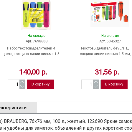
На складе
На складе
Арт. 769860S
Арт. 5045327
Набор текстовыделителей 4
Текстовыделитель deVENTE,
цвета, толщина линии письма 1-5
толщина линии письма 1-5 мм,
мм, Dolce Costo, корпус пластик,
цвет чернил оранжевый, Китай
Китай
140,00 р.
31,56 р.
актеристики
) BRAUBERG, 76х76 мм, 100 л., желтый, 122690 Яркие сам
 и удобны для заметок, объявлений и других коротких соо