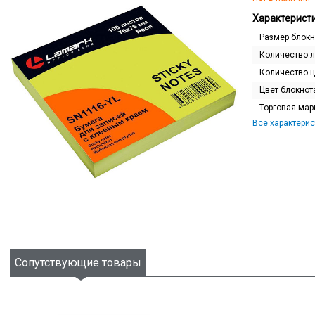
Характеристи
Размер блокн
Количество л
Количество ц
Цвет блокнот
Торговая мар
Все характерис
Сопутствующие товары