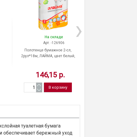
На складе
На скла
Арт. -126906
Арт. 3725
Полотенце бумажное 2-сл,
Полотенце бумажное
2рул*18м, ЛАЙМА, цвет белый,
2рул*12,5м, VIVA, "Рела
тиснение, Россия
белый, тиснение, Р
146,15 р.
106,51 
ухслойная туалетная бумага
 и обеспечивает бережный уход