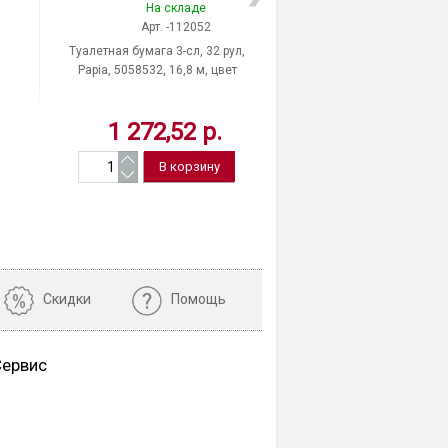
На складе
На скла
Арт. -112052
Арт. -114
Туалетная бумага 3-сл, 32 рул,
Туалетная бумага 1-сл
Papia, 5058532, 16,8 м, цвет
LAIMA, "МЯГКИЙ РУЛОНЧ
я
белый, Россия
цвет белый, Рос
1 272,52 р.
34,95 р
Скидки
Помощь
Сервис