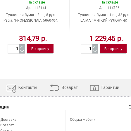
На складе
На складе
Арт. -112141
Арт. -114736
Туалетная бумага 3-сл, 8 рул,
Туалетная бумага 1-сл, 32 рул,
Papia, "PROFESSIONAL", 5060404,
LAIMA, "МЯГКИЙ РУЛОНЧИК
17 м, цвет белый, Россия
ЛЮКС", 45 м, цвет белый, Росси
314,79 р.
1 229,45 р.
Контакты
Возврат
Гарантии
ация
Доставка
Сборка мебели
Возврат
Скидки