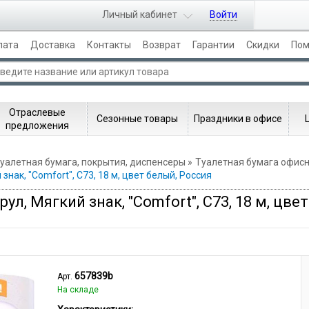
Личный кабинет
Войти
лата
Доставка
Контакты
Возврат
Гарантии
Скидки
По
Отраслевые
Сезонные товары
Праздники в офисе
предложения
уалетная бумага, покрытия, диспенсеры
Туалетная бумага офис
 знак, "Comfort", С73, 18 м, цвет белый, Россия
рул, Мягкий знак, "Comfort", С73, 18 м, цве
657839b
Арт.
На складе