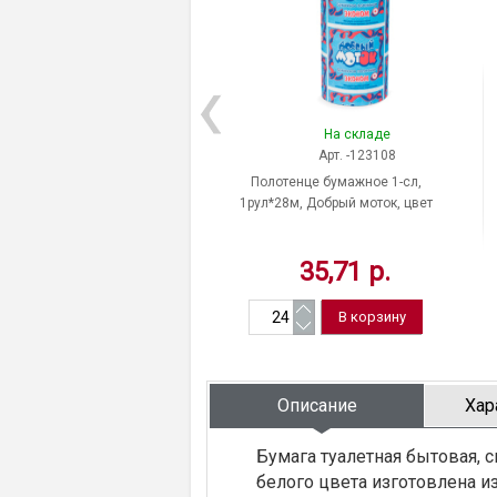
На складе
Арт. -123108
Полотенце бумажное 1-сл,
1рул*28м, Добрый моток, цвет
серый, Россия
35,71 р.
Описание
Хар
Бумага туалетная бытовая, с
белого цвета изготовлена 