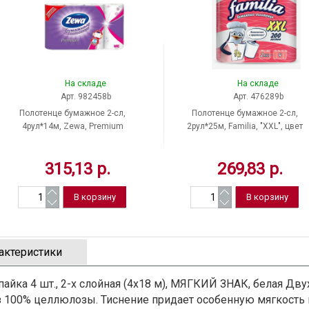
На складе
На складе
Арт. 982458b
Арт. 476289b
Полотенце бумажное 2-сл,
Полотенце бумажное 2-сл,
4рул*14м, Zewa, Premium
2рул*25м, Familia, "XXL", цвет
"DECOR", цвет белый с цветным
белый, тиснение, Россия
рисунком, тиснение, Россия
315,13 р.
269,83 р.
актеристики
пайка 4 шт., 2-х слойная (4х18 м), МЯГКИЙ ЗНАК, белая Дв
из 100% целлюлозы. Тиснение придает особенную мягкость