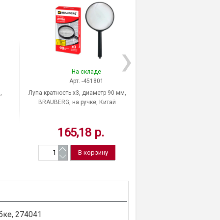
На складе
Нет в нал
Арт. -451801
Арт. 4091
,
Лупа кратность х3, диаметр 90 мм,
Ножницы ATTOMEX, 1
BRAUBERG, на ручке, Китай
симметричные ручки
165,18 р.
38,83 р
Нет в нали
бке, 274041