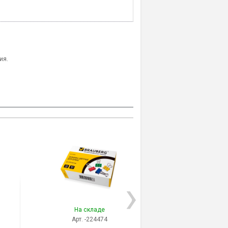
ия.
На складе
На скла
Арт. -224474
Арт. -225