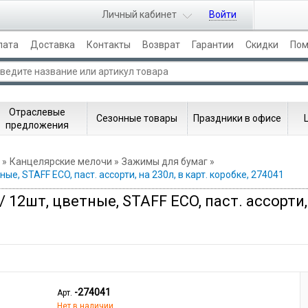
Личный кабинет
Войти
лата
Доставка
Контакты
Возврат
Гарантии
Скидки
По
Отраслевые
Сезонные товары
Праздники в офисе
предложения
Канцелярские мелочи
Зажимы для бумаг
е, STAFF ECO, паст. ассорти, на 230л, в карт. коробке, 274041
2шт, цветные, STAFF ECO, паст. ассорти, н
-274041
Арт.
Нет в наличии