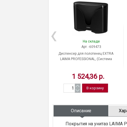
На складе
Арт. -609473
Диспенсер для полотенец EXTRA
LAIMA PROFESSIONAL, (Система
H2), Z-сложения, черный, ABS-
пластик, 609474, 303369
1 524,36 р.
Описание
Хар
Покрытия на унитаз LAIMA 