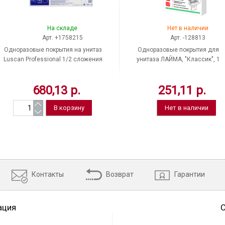
На складе
Нет в наличии
Арт. +1758215
Арт. -128813
Одноразовые покрытия на унитаз
Одноразовые покрытия для
Luscan Professional 1/2 сложения
унитаза ЛАЙМА, "Классик", 1
250шт/уп
уп./100 штук, цвет белый, 410*37
мм
680,13 р.
251,11 р.
Нет в наличии
Контакты
Возврат
Гарантии
ация