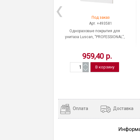
Под заказ
Арт. +493581
Одноразовые покрытия для
унитаза Luscan, "PROFESSIONAL",
1 уп./250 штук, цвет белый,
370*358 мм
959,40 р.
Оплата
Доставка
Информ