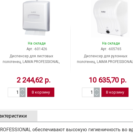
На складе
На складе
Арт. -601426
Арт. -605765
Диспенсер для листовых
Диспенсер для рулонных
полотенец, LAIMA PROFESSIONAL,
полотенец, LAIMA PROFESSIONAL
Classic, H3, 601426, ABS-пластик,
Original, H1, сенсорный, ABS-
белый, ZZ-сложение, Китай
пластик, белый, Турция
2 244,62 р.
10 635,70 р.
актеристики
PROFESSIONAL обеспечивают высокую гигиеничность во в