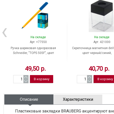
На складе
На складе
Арт. +77550
Арт. 421000
Ручка шариковая одноразовая
Скрепочница магнитная deV
Schneider, "TOPS 505F", цвет
цвет черный/синий,
чернил синий, толщина линии
прямоугольная, Китай
письма 0,4 мм, оранжевый,
49,50 р.
40,70 р.
Германия
Описание
Характеристики
Пластиковые закладки BRAUBERG акцентируют вним