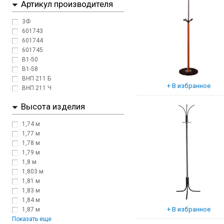
Артикул производителя
3Ф
601743
601744
601745
В1-50
В1-58
ВНП 211 Б
ВНП 211 Ч
Высота изделия
1,74 м
1,77 м
1,78 м
1,79 м
1,8 м
1,803 м
1,81 м
1,83 м
1,84 м
1,87 м
Показать еще