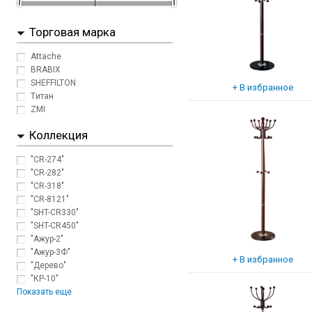
Торговая марка
Attache
BRABIX
SHEFFILTON
Tитан
ZMI
Коллекция
"CR-274"
"CR-282"
"CR-318"
"CR-8121"
"SHT-CR330"
"SHT-CR450"
"Ажур-2"
"Ажур-3Ф"
"Дерево"
"КР-10"
Показать еще