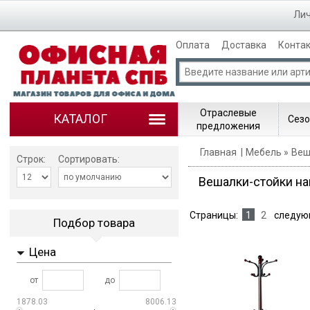
Лич
Оплата
Доставка
Конта
Отраслевые
КАТАЛОГ
Сезо
предложения
Главная
Мебель
Веш
Строк:
Сортировать:
Вешалки-стойки н
Страницы:
1
2
следую
Подбор товара
Цена
от
до
1878.03
8006.13