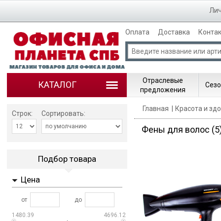
Лич
Оплата
Доставка
Конта
Отраслевые
КАТАЛОГ
Сезо
предложения
Главная
Красота и зд
Строк:
Сортировать:
Фены для волос
(5
Подбор товара
Цена
от
до
1480.39
4696.12