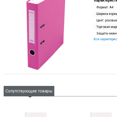
Характеристи
Формат:
A4
Ширина коре
Цвет:
розовы
Торговая мар
Защита нижне
Все характерис
Сопутствующие товары